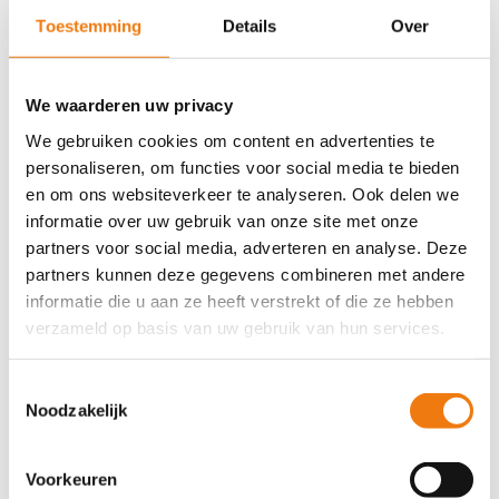
Toestemming
Details
Over
We waarderen uw privacy
We gebruiken cookies om content en advertenties te
personaliseren, om functies voor social media te bieden
en om ons websiteverkeer te analyseren. Ook delen we
informatie over uw gebruik van onze site met onze
partners voor social media, adverteren en analyse. Deze
Dag van Marcel, Primatch Partner
partners kunnen deze gegevens combineren met andere
door
admin
|
jan 10, 2023
|
Dag van - Partner
informatie die u aan ze heeft verstrekt of die ze hebben
verzameld op basis van uw gebruik van hun services.
DE DAG VAN MARCEL Marcel is
Primatch Partner van de regio
Toestemmingsselectie
Noodzakelijk
Noordoost-Brabant. Met ruim 24
jaar ervaring met recruitment, HR,
Voorkeuren
kwaliteit- en procesoptimalisatie